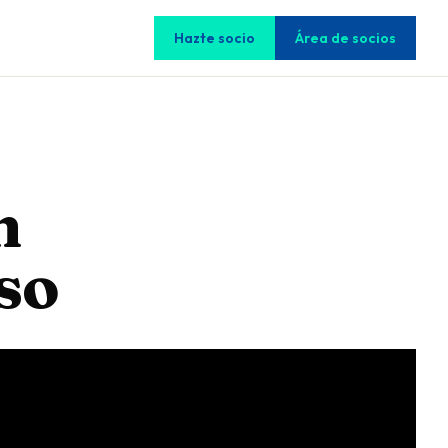
Hazte socio
Área de socios
n
so