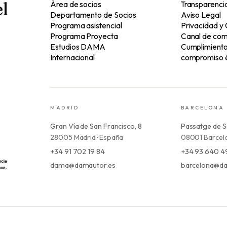
l
Área de socios
Transparenci
Departamento de Socios
Aviso Legal
Programa asistencial
Privacidad y
Programa Proyecta
Canal de com
Estudios DAMA
Cumplimiento 
Internacional
compromiso é
MADRID
BARCELONA
Gran Vía de San Francisco, 8
Passatge de S
28005 Madrid · España
08001 Barcelo
+34 91 702 19 84
+34 93 640 4
dama@damautor.es
barcelona@da