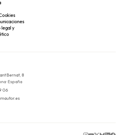
a
 Cookies
unicaciones
legal y
tico
ant Bernat, 8
na · España
9 06
mautor.es