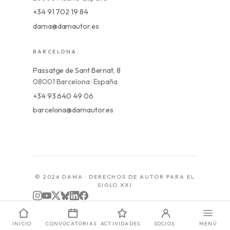
+34 91 702 19 84
dama@damautor.es
BARCELONA
Passatge de Sant Bernat, 8
08001 Barcelona · España
+34 93 640 49 06
barcelona@damautor.es
© 2026 DAMA · DERECHOS DE AUTOR PARA EL
SIGLO XXI
INICIO
CONVOCATORIAS
ACTIVIDADES
SOCIOS
MENÚ