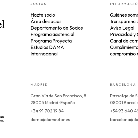
SOCIOS
INFORMACI
Hazte socio
Quiénes som
l
Área de socios
Transparenci
Departamento de Socios
Aviso Legal
Programa asistencial
Privacidad y
Programa Proyecta
Canal de com
Estudios DAMA
Cumplimiento 
Internacional
compromiso é
MADRID
BARCELONA
Gran Vía de San Francisco, 8
Passatge de S
28005 Madrid · España
08001 Barcelo
+34 91 702 19 84
+34 93 640 4
dama@damautor.es
barcelona@da