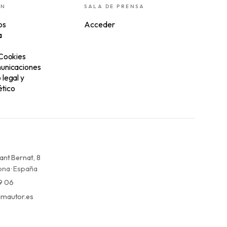
ÓN
SALA DE PRENSA
os
Acceder
a
 Cookies
unicaciones
legal y
tico
ant Bernat, 8
na · España
9 06
mautor.es