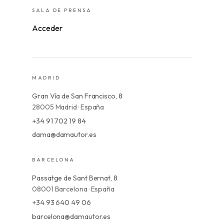
SALA DE PRENSA
Acceder
MADRID
Gran Vía de San Francisco, 8
28005 Madrid · España
+34 91 702 19 84
dama@damautor.es
BARCELONA
Passatge de Sant Bernat, 8
08001 Barcelona · España
+34 93 640 49 06
barcelona@damautor.es