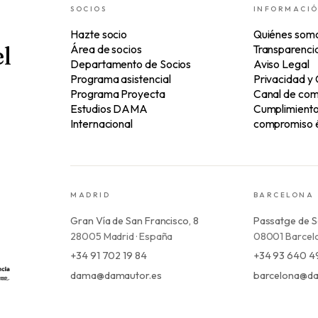
SOCIOS
INFORMACI
Hazte socio
Quiénes som
l
Área de socios
Transparenci
Departamento de Socios
Aviso Legal
Programa asistencial
Privacidad y
Programa Proyecta
Canal de com
Estudios DAMA
Cumplimiento 
Internacional
compromiso é
MADRID
BARCELONA
Gran Vía de San Francisco, 8
Passatge de S
28005 Madrid · España
08001 Barcelo
+34 91 702 19 84
+34 93 640 4
dama@damautor.es
barcelona@da