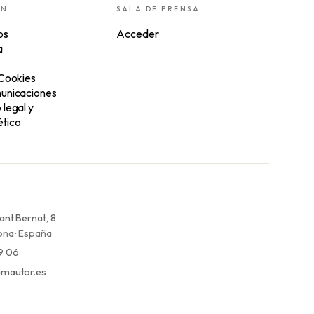
ÓN
SALA DE PRENSA
os
Acceder
a
 Cookies
unicaciones
legal y
tico
ant Bernat, 8
na · España
9 06
mautor.es