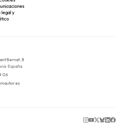
unicaciones
legal y
tico
ant Bernat, 8
na · España
9 06
mautor.es