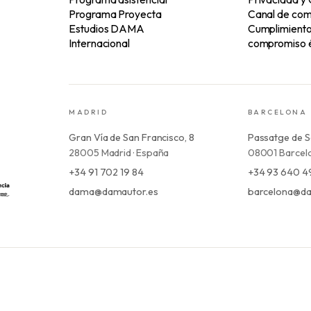
Programa Proyecta
Canal de com
Estudios DAMA
Cumplimiento 
Internacional
compromiso é
MADRID
BARCELONA
Gran Vía de San Francisco, 8
Passatge de S
28005 Madrid · España
08001 Barcelo
+34 91 702 19 84
+34 93 640 4
dama@damautor.es
barcelona@da
I