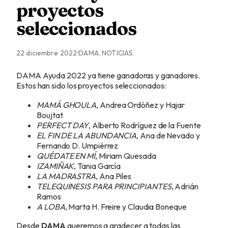
proyectos
seleccionados
22 diciembre 2022
DAMA, NOTICIAS
DAMA Ayuda 2022 ya tiene ganadoras y ganadores.
Estos han sido los proyectos seleccionados:
MAMÁ GHOULA
, Andrea Ordóñez y Hajar
Boujtat
PERFECT DAY
, Alberto Rodríguez de la Fuente
EL FIN DE LA ABUNDANCIA
, Ana de Nevado y
Fernando D. Umpiérrez
QUÉDATE EN MÍ
, Miriam Quesada
IZAMIÑAK
, Tania García
LA MADRASTRA
, Ana Piles
TELEQUINESIS PARA PRINCIPIANTES
, Adrián
Ramos
A LOBA
, Marta H. Freire y Claudia Boneque
Desde
DAMA
queremos a gradecer a todas las