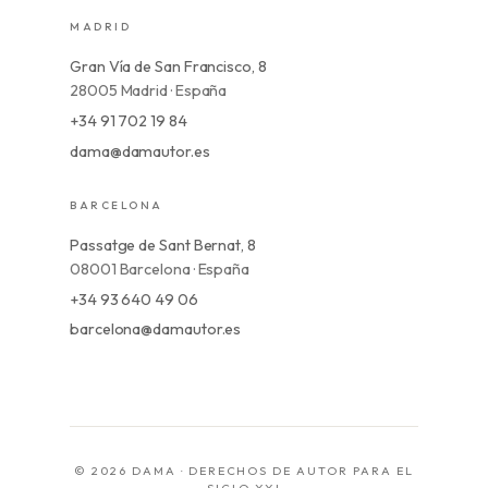
MADRID
Gran Vía de San Francisco, 8
28005 Madrid · España
+34 91 702 19 84
dama@damautor.es
BARCELONA
Passatge de Sant Bernat, 8
08001 Barcelona · España
+34 93 640 49 06
barcelona@damautor.es
© 2026 DAMA · DERECHOS DE AUTOR PARA EL
SIGLO XXI