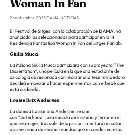
Woman In Fan
2 septiembre 2025
DAMA, NOTICIAS
El Festival de Sitges, con la colaboración de
DAMA
, ha
anunciado las seleccionadas para participar en la III
Residencia Fantástica Woman In Fan del Sitges Fanlab.
Giulia Mucci
La italiana Giulia Mucci participará con su proyecto “The
Dissertation”, una película en la que una estudiante de
psicología obsesionada con realizar una tesis rompedora
decidirá empezar a hacer experimentos con el bebé que
está cuidando.
Louise Brix Andersen
La danesa Louise Brix Andersen se une
con “Sisterhood”, una mezcla de misterio y terror en el
que una mujer, tras salir de la prisión, intentará rescatar
a su hermana de una hermandad que esconde secretos