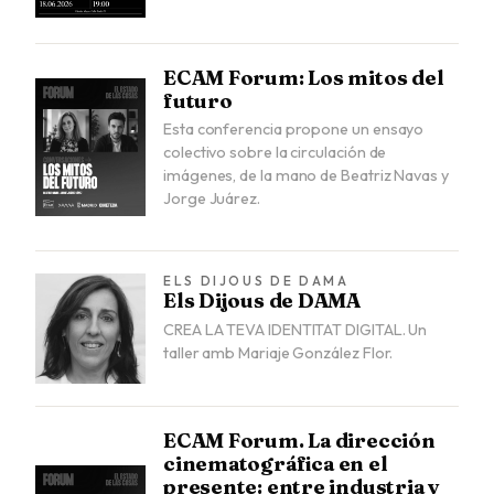
ECAM Forum: Los mitos del
futuro
Esta conferencia propone un ensayo
colectivo sobre la circulación de
imágenes, de la mano de Beatriz Navas y
Jorge Juárez.
ELS DIJOUS DE DAMA
Els Dijous de DAMA
CREA LA TEVA IDENTITAT DIGITAL. Un
taller amb Mariaje González Flor.
ECAM Forum. La dirección
cinematográfica en el
presente: entre industria y