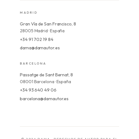
MADRID
Gran Vía de San Francisco, 8
28005 Madrid · España
+34 91 702 19 84
dama@damautor.es
BARCELONA
Passatge de Sant Bernat, 8
08001 Barcelona · España
+34 93 640 49 06
barcelona@damautor.es
© 2026 DAMA · DERECHOS DE AUTOR PARA EL