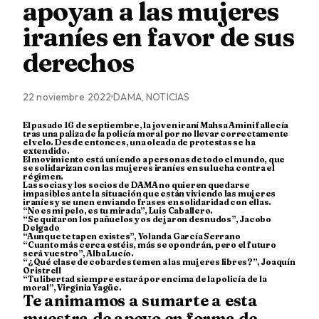
apoyan a las mujeres
iraníes en favor de sus
derechos
22 noviembre 2022
DAMA, NOTICIAS
El pasado 16 de septiembre, la joven iraní Mahsa Amini fallecía
tras una paliza de la policía moral por no llevar correctamente
el velo. Desde entonces, una oleada de protestas se ha
extendido.
El movimiento está uniendo a personas de todo el mundo, que
se solidarizan con las mujeres iraníes en su lucha contra el
régimen.
Las socias y los socios de DAMA no quieren quedarse
impasibles ante la situación que están viviendo las mujeres
iraníes y se unen enviando frases en solidaridad con ellas.
“No es mi pelo, es tu mirada”, Luis Caballero.
“Se quitaron los pañuelos y os dejaron desnudos”, Jacobo
Delgado
“Aunque te tapen existes”, Yolanda García Serrano
“Cuanto más cerca estéis, más se opondrán, pero el futuro
será vuestro”, Alba Lucío.
“¿Qué clase de cobardes temen a las mujeres libres?”, Joaquín
Oristrell
“Tu libertad siempre estará por encima de la policía de la
moral”, Virginia Yagüe.
Te animamos a sumarte a esta
muestra de apoyo en forma de