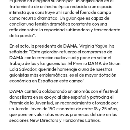
El jurado ha elogiado su obra por “la originalidad en el
tratamiento de un hecho épico reducido a un espacio
intimista que construye utilizando el fuera de campo
como recurso dramático. Un guion que es capaz de
conciliar una tensión dramática constante con una
reflexión sobre la capacidad sublimadora y trascendente
de la poesía”.
En el acto, la presidenta de
DAMA
, Virginia Yagüe, ha
señalado: “Este galardón refuerza el compromiso de
DAMA
con la creación audiovisual y pone en valor el
trabajo de los y las guionistas. El Premio
DAMA
de Guion
Lola Salvador, que rinde homenaje a una de nuestras
guionistas más emblemáticas, es el de mayor dotación
económica en España en este campo”.
DAMA
continúa colaborando un año más con el festival
donostiarra en su apoyo al cine español y patrocina el
Premio de la Juventud, un reconocimiento otorgado por
un Jurado Joven de 150 cineastas de entre 18 y 25 años,
que pone en valor a las nuevas promesas del cine en las
secciones New Directors y Horizontes Latinos.