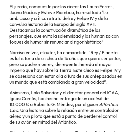
El jurado, compuesto por los cineastas Laura Ferrés,
Juana Macías y Esteve Riambau, ha resaltado “su
ambicioso y crítico retrato del rey Felipe IV y de la
convulsa historia de la Europa del siglo XVII.
Destacamos la construcción dramática de los
personajes, que evita la solemnidad y los humaniza con
toques de humor sin renunciar al rigor histórico”.
Narciso Velver, el autor, ha compartido: “Rey / Planeta
es la historia de un chico de 16 años que quiere ser pintor,
pero su padre muere y, de repente, hereda el mayor
Imperio que hay sobre la Tierra. Este chico es Felipe IV y
se obsesiona con estar a la altura de sus antepasados en
un mundo que está cambiando a gran velocidad”.
Asimismo, Lola Salvador y el director general del ICAA,
Ignasi Camós, han hecho entrega de un accésit de
10.000 € a Roberto G. Méndez, por el guion
Atlántico
Ceo
. Una historia sobre la relación entre un controlador
aéreo y un piloto que está a punto de perder el control
de su avión en mitad del Atlántico.