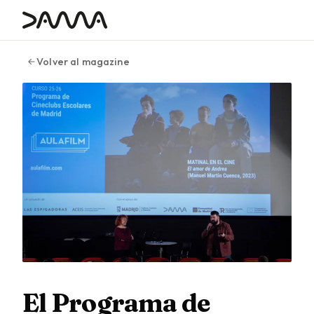
contenido
Volver al magazine
El Programa de