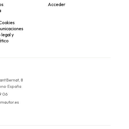
os
Acceder
a
 Cookies
unicaciones
legal y
tico
ant Bernat, 8
na · España
9 06
mautor.es