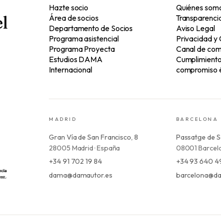
Hazte socio
Quiénes som
l
Área de socios
Transparenci
Departamento de Socios
Aviso Legal
Programa asistencial
Privacidad y
Programa Proyecta
Canal de com
Estudios DAMA
Cumplimiento 
Internacional
compromiso é
MADRID
BARCELONA
Gran Vía de San Francisco, 8
Passatge de S
28005 Madrid · España
08001 Barcelo
+34 91 702 19 84
+34 93 640 4
dama@damautor.es
barcelona@da