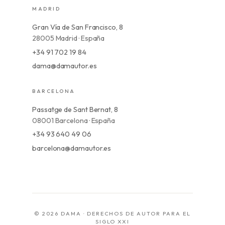
MADRID
Gran Vía de San Francisco, 8
28005 Madrid · España
+34 91 702 19 84
dama@damautor.es
BARCELONA
Passatge de Sant Bernat, 8
08001 Barcelona · España
+34 93 640 49 06
barcelona@damautor.es
© 2026 DAMA · DERECHOS DE AUTOR PARA EL
SIGLO XXI