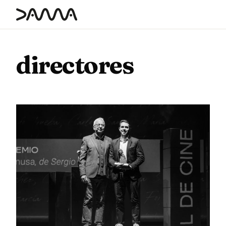
contenido
directores