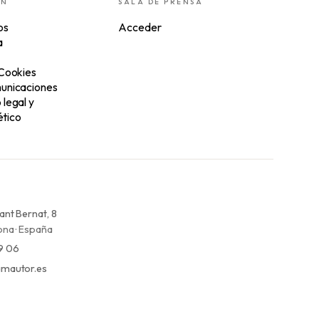
ÓN
SALA DE PRENSA
os
Acceder
a
 Cookies
unicaciones
legal y
tico
ant Bernat, 8
na · España
9 06
mautor.es