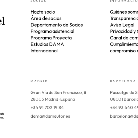
SOCIOS
INFORMACI
Hazte socio
Quiénes som
l
Área de socios
Transparenci
Departamento de Socios
Aviso Legal
Programa asistencial
Privacidad y
Programa Proyecta
Canal de com
Estudios DAMA
Cumplimiento 
Internacional
compromiso é
MADRID
BARCELONA
Gran Vía de San Francisco, 8
Passatge de S
28005 Madrid · España
08001 Barcelo
+34 91 702 19 84
+34 93 640 4
dama@damautor.es
barcelona@da