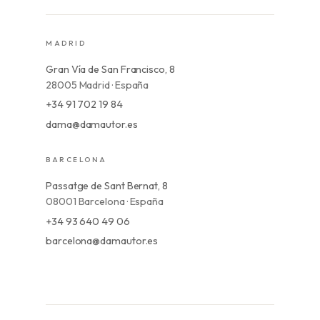
MADRID
Gran Vía de San Francisco, 8
28005 Madrid · España
+34 91 702 19 84
dama@damautor.es
BARCELONA
Passatge de Sant Bernat, 8
08001 Barcelona · España
+34 93 640 49 06
barcelona@damautor.es