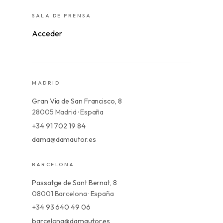
SALA DE PRENSA
Acceder
MADRID
Gran Vía de San Francisco, 8
28005 Madrid · España
+34 91 702 19 84
dama@damautor.es
BARCELONA
Passatge de Sant Bernat, 8
08001 Barcelona · España
+34 93 640 49 06
barcelona@damautor.es