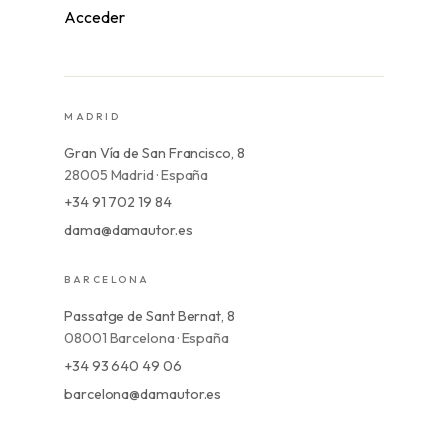
Acceder
MADRID
Gran Vía de San Francisco, 8
28005 Madrid · España
+34 91 702 19 84
dama@damautor.es
BARCELONA
Passatge de Sant Bernat, 8
08001 Barcelona · España
+34 93 640 49 06
barcelona@damautor.es