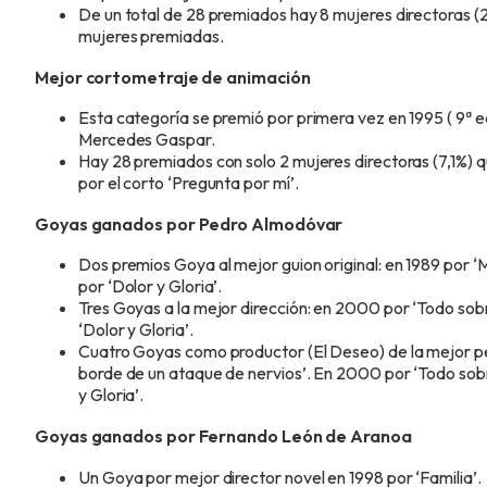
De un total de 28 premiados hay 8 mujeres directoras (2
mujeres premiadas.
Mejor cortometraje de animación
Esta categoría se premió por primera vez en 1995 ( 9ª ed
Mercedes Gaspar.
Hay 28 premiados con solo 2 mujeres directoras (7,1%)
por el corto ‘Pregunta por mí’.
Goyas ganados por Pedro Almodóvar
Dos premios Goya al mejor guion original: en 1989 por ‘
por ‘Dolor y Gloria’.
Tres Goyas a la mejor dirección: en 2000 por ‘Todo sob
‘Dolor y Gloria’.
Cuatro Goyas como productor (El Deseo) de la mejor pelí
borde de un ataque de nervios’. En 2000 por ‘Todo sob
y Gloria’.
Goyas ganados por Fernando León de Aranoa
Un Goya por mejor director novel en 1998 por ‘Familia’.