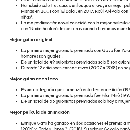
Ha habido solo tres casos en los que el Goya a mejor pe
Mañas en 2001 con ‘El Bola’; en 2017, Raúl Arévalo con ‘T
niñas’.
La mejor dirección novel coincidió con la mejor películ
con ‘Nadie hablará de nosotras cuando hayamos muerto’
Mejor guion original
La primera mujer guionista premiada con Goya fue Yolan
hombres son iguales’.
De un total de 49 guionistas premiados solo 8 son guioni
Durante 12 ediciones consecutivas (2007 a 2018) no se 
Mejor guion adaptado
Es una categoría que comenzó en la tercera edición (19
La primera mujer guionista premiada fue Pilar Miró (1997) 
De un total de 63 guionistas premiados solo hay 8 mujer
Mejor película de animación
Enrique Gato ha ganado en dos ocasiones el premio a me
(2016) y ‘Tadeo Jones 2’ (2018). Su primer Goya lo gan