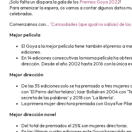
¡Solo falta un día para la gala de los
Premios Goya 2022
!
Para amenizar la espera, os vamos a contar algunos datos muy
celebradas.
Comenzamos con…
‘Curiosidades (que igual no sabías) de lo
Mejor película
El Goya a la mejor película tiene también el premio a me
ediciones.
En 14 ediciones consecutivas la misma película ha obten
dirección. Desde el año 2002 hasta 2016 con la única e
Mejor dirección
De las 35 ediciones solo se ha premiado a tres mujeres c
con ‘El Perro del hortelano’; Iciar Bollaín en 2004 con ‘
secreta de las palabras’ y 2018 con ‘La librería’.
La primera mujer directora premiada con Goya fue Pilar Mi
Mejor dirección novel
Del total de premiados el 25% son mujeres directoras.
En las últimas cuatro ediciones este Goya ha recaído en