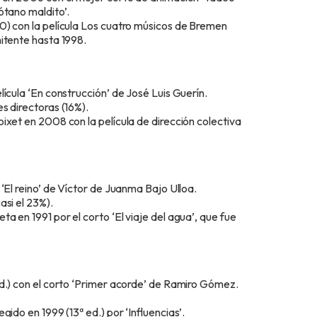
ótano maldito’.
0) con la película Los cuatro músicos de Bremen
itente hasta 1998.
ícula ‘En construcción’ de José Luis Guerín.
s directoras (16%).
ixet en 2008 con la película de dirección colectiva
‘El reino’ de Víctor de Juanma Bajo Ulloa.
asi el 23%).
 en 1991 por el corto ‘El viaje del agua’, que fue
ed.) con el corto ‘Primer acorde’ de Ramiro Gómez.
ido en 1999 (13ª ed.) por ‘Influencias’.