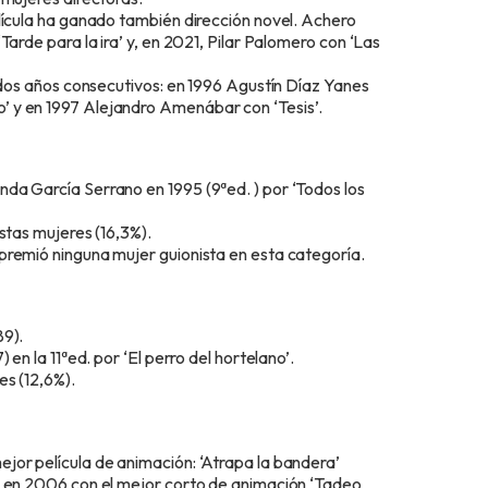
lícula ha ganado también dirección novel. Achero
arde para la ira’ y, en 2021, Pilar Palomero con ‘Las
a dos años consecutivos: en 1996 Agustín Díaz Yanes
 y en 1997 Alejandro Amenábar con ‘Tesis’.
da García Serrano en 1995 (9ªed. ) por ‘Todos los
stas mujeres (16,3%).
premió ninguna mujer guionista en esta categoría.
89).
en la 11ªed. por ‘El perro del hortelano’.
es (12,6%).
jor película de animación: ‘Atrapa la bandera’
ó en 2006 con el mejor corto de animación ‘Tadeo