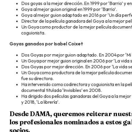
Dos goyas a la mejor dirección. En 1999 por ‘Barrio’ y en
Goya al mejor guion original en 1999 por ‘Barrio’.
Goya al mejor guion adaptado en 2016 por ‘Un día perfe
Director de la película ganadora del Goya a la mejor pelí
Un Goya como productor de la mejor película documental
coguionista.
Goyas ganados por Isabel Coixet
Dos Goyas por mejor guion adaptado. En 2004 por ‘Mi vida
Un Goya por mejor guion original en 2006 por ‘La vida s
Dos Goyas por mejor dirección. En 2006 por ‘La vida secr
Un Goya como productora de la mejor película docume
fue su directora.
Ha intervenido como codirectora y coguionista en la pel
documental titulada ‘Invisibles’ en 2008.
Ha dirigido dos películas ganadoras del Goya a la mejor 
y 2018, ‘La librería’.
Desde DAMA, queremos reiterar nuestr
los profesionales nominados a estos ga
socios.