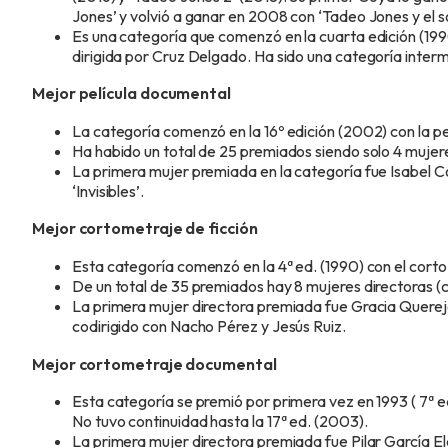
Jones’ y volvió a ganar en 2008 con ‘Tadeo Jones y el s
Es una categoría que comenzó en la cuarta edición (199
dirigida por Cruz Delgado. Ha sido una categoría interm
Mejor película documental
La categoría comenzó en la 16º edición (2002) con la pel
Ha habido un total de 25 premiados siendo solo 4 mujere
La primera mujer premiada en la categoría fue Isabel Co
‘Invisibles’.
Mejor cortometraje de ficción
Esta categoría comenzó en la 4ª ed. (1990) con el corto 
De un total de 35 premiados hay 8 mujeres directoras (c
La primera mujer directora premiada fue Gracia Querejeta
codirigido con Nacho Pérez y Jesús Ruiz.
Mejor cortometraje documental
Esta categoría se premió por primera vez en 1993 ( 7ª 
No tuvo continuidad hasta la 17ª ed. (2003).
La primera mujer directora premiada fue Pilar García Eleg