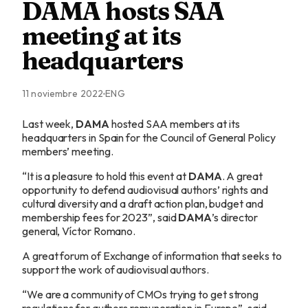
DAMA hosts SAA
meeting at its
headquarters
11 noviembre 2022
ENG
Last week,
DAMA
hosted SAA members at its
headquarters in Spain for the Council of General Policy
members’ meeting.
“It is a pleasure to hold this event at
DAMA
. A great
opportunity to defend audiovisual authors’ rights and
cultural diversity and a draft action plan, budget and
membership fees for 2023”, said
DAMA
’s director
general, Víctor Romano.
A great forum of Exchange of information that seeks to
support the work of audiovisual authors.
“We are a community of CMOs trying to get strong