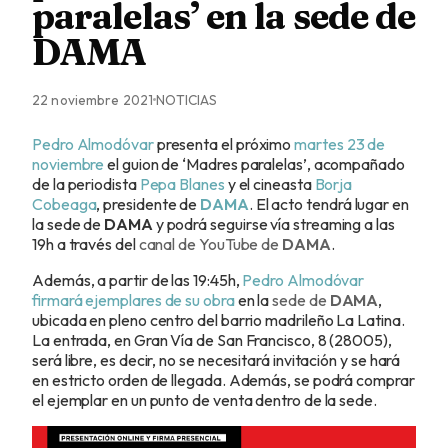
paralelas’ en la sede de
DAMA
22 noviembre 2021
NOTICIAS
Pedro Almodóvar
presenta el próximo
martes 23 de
noviembre
el guion de ‘Madres paralelas’, acompañado
de la periodista
Pepa Blanes
y el cineasta
Borja
Cobeaga
, presidente de
DAMA
. El acto tendrá lugar en
la sede de
DAMA
y podrá seguirse vía streaming a las
19h a través del
canal de YouTube de
DAMA
.
Además, a partir de las 19:45h,
Pedro Almodóvar
firmará ejemplares de su obra
en la
sede de
DAMA
,
ubicada en pleno centro del barrio madrileño La Latina.
La entrada, en Gran Vía de San Francisco, 8 (28005),
será libre, es decir, no se necesitará invitación y se hará
en estricto orden de llegada. Además, se podrá comprar
el ejemplar en un punto de venta dentro de la sede.