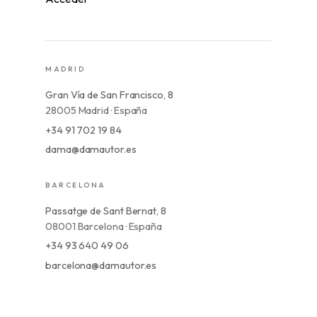
MADRID
Gran Vía de San Francisco, 8
28005 Madrid · España
+34 91 702 19 84
dama@damautor.es
BARCELONA
Passatge de Sant Bernat, 8
08001 Barcelona · España
+34 93 640 49 06
barcelona@damautor.es