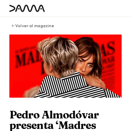
contenido
Volver al magazine
Pedro Almodóvar
presenta ‘Madres