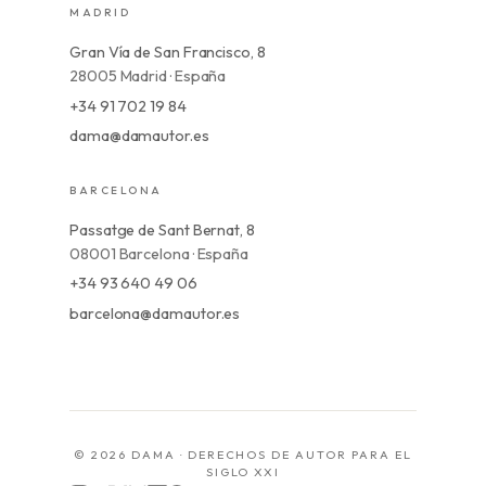
MADRID
Gran Vía de San Francisco, 8
28005 Madrid · España
+34 91 702 19 84
dama@damautor.es
BARCELONA
Passatge de Sant Bernat, 8
08001 Barcelona · España
+34 93 640 49 06
barcelona@damautor.es
© 2026 DAMA · DERECHOS DE AUTOR PARA EL
SIGLO XXI