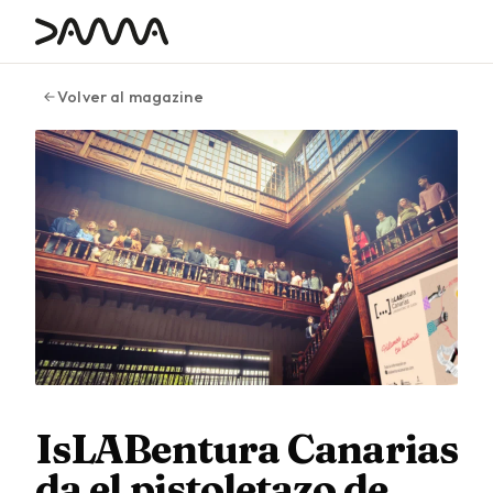
contenido
Volver al magazine
IsLABentura Canarias
da el pistoletazo de