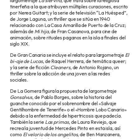
largometraje
La siervita
, que trata sobre la religiosa
tinerfeña a la que atribuyen múltiples curaciones, escrito
por Nerea Guitart; y la serie de televisión “La Huésped”,
de Jorge Laguna, un thriller que se sitúa en 1940
relacionado con La Casa Amarilla de Puerto de la Cruz;
además de
Mi hija
, de Fran Casanova, para cine de
animación, sobre rituales paganos en la isla a finales del
siglo XIX.
De Gran Canaria se incluye el relato para largometraje
El
bi-aje de Lucas
, de Raquel Herrera, de temática queer;
y la serie de ficción
Cleaners
, de Antonio Rojano, un
thriller sobre la adicción de una joven a las redes
sociales.
De La Gomera figura la propuesta de largometraje
Gonsalvus
, de Pablo Borges, sobre la historia del
guanche conocido por el sobrenombre del «Salvaje
Gentilhombre de Tenerife» o el «Hombre Lobo Canario»
debido a la enfermedad de hipertricosis que padecía.
También la serie
Las primas
, de Laura Reviejo, que
recrea la juventud de Mercedes Pinto en esta isla, así
como
El velorio de los angelitos
, de Ben Manzanera,