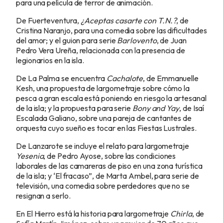
para una película de terror de animación.
De Fuerteventura,
¿Aceptas casarte con T.N.?
, de
Cristina Naranjo, para una comedia sobre las dificultades
del amor; y el guion para serie
Barlovento
, de Juan
Pedro Vera Ureña, relacionada con la presencia de
legionarios en la isla.
De La Palma se encuentra
Cachalote
, de Emmanuelle
Kesh, una propuesta de largometraje sobre cómo la
pesca a gran escala está poniendo en riesgo la artesanal
de la isla; y la propuesta para serie
Bony and Yay
, de Isaí
Escalada Galiano, sobre una pareja de cantantes de
orquesta cuyo sueño es tocar en las Fiestas Lustrales.
De Lanzarote se incluye el relato para largometraje
Yesenia
, de Pedro Ayose, sobre las condiciones
laborales de las camareras de piso en una zona turística
de la isla; y ‘El fracaso”, de Marta Ambel, para serie de
televisión, una comedia sobre perdedores que no se
resignan a serlo.
En El Hierro está la historia para largometraje
Chirla
, de