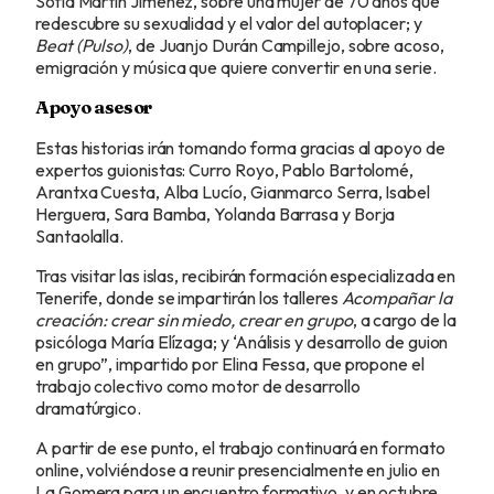
Sofía Martín Jiménez, sobre una mujer de 70 años que
redescubre su sexualidad y el valor del autoplacer; y
Beat (Pulso)
, de Juanjo Durán Campillejo, sobre acoso,
emigración y música que quiere convertir en una serie.
Apoyo asesor
Estas historias irán tomando forma gracias al apoyo de
expertos guionistas: Curro Royo, Pablo Bartolomé,
Arantxa Cuesta, Alba Lucío, Gianmarco Serra, Isabel
Herguera, Sara Bamba, Yolanda Barrasa y Borja
Santaolalla.
Tras visitar las islas, recibirán formación especializada en
Tenerife, donde se impartirán los talleres
Acompañar la
creación: crear sin miedo, crear en grupo
, a cargo de la
psicóloga María Elízaga; y ‘Análisis y desarrollo de guion
en grupo”, impartido por Elina Fessa, que propone el
trabajo colectivo como motor de desarrollo
dramatúrgico.
A partir de ese punto, el trabajo continuará en formato
online, volviéndose a reunir presencialmente en julio en
La Gomera para un encuentro formativo, y en octubre