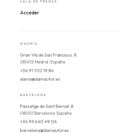
SALA DE PRENSA
Acceder
MADRID
Gran Vía de San Francisco, 8
28005 Madrid · España
+34 91 702 19 84
dama@damautor.es
BARCELONA
Passatge de Sant Bernat, 8
08001 Barcelona · España
+34 93 640 49 06
barcelona@damautor.es