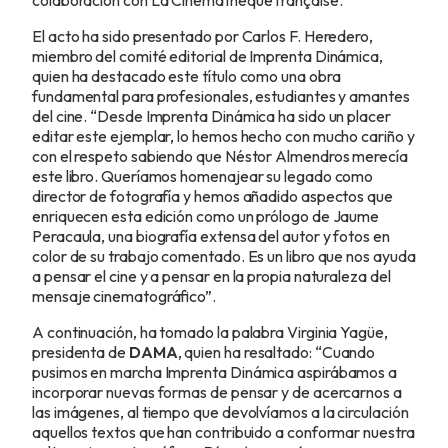
colaboración con La Cinémathèque française.
El acto ha sido presentado por Carlos F. Heredero,
miembro del comité editorial de Imprenta Dinámica,
quien ha destacado este título como una obra
fundamental para profesionales, estudiantes y amantes
del cine. “Desde Imprenta Dinámica ha sido un placer
editar este ejemplar, lo hemos hecho con mucho cariño y
con el respeto sabiendo que Néstor Almendros merecía
este libro. Queríamos homenajear su legado como
director de fotografía y hemos añadido aspectos que
enriquecen esta edición como un prólogo de Jaume
Peracaula, una biografía extensa del autor y fotos en
color de su trabajo comentado. Es un libro que nos ayuda
a pensar el cine y a pensar en la propia naturaleza del
mensaje cinematográfico”.
A continuación, ha tomado la palabra Virginia Yagüe,
presidenta de
DAMA
, quien ha resaltado: “Cuando
pusimos en marcha Imprenta Dinámica aspirábamos a
incorporar nuevas formas de pensar y de acercarnos a
las imágenes, al tiempo que devolvíamos a la circulación
aquellos textos que han contribuido a conformar nuestra