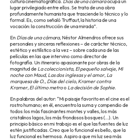
cultura cinematográfica.
Días de una cámara
ocupa un
lugar privilegiado entre ellos. Se trata de una obra
profundamente humanista que trasciende lo técnico y lo
formal. Es, como señaló Truffaut, la historia de una
vocación: la construcción de una mirada”.
En
Días de una cámara
, Néstor Almendros ofrece sus
personales y sinceras reflexiones – de carácter técnico,
estético y estilístico a la vez – sobre cada una de las
películas en las que intervino como director de
fotografía. Un itinerario apasionante por obras de la
magnitud de
La coleccionista
,
El pequeño salvaje
,
Mi
noche con Maud
,
Las dos inglesas y el amor
,
La
marquesa de O.
,
Días del cielo
,
Kramer contra
Kramer
,
El último metro
o
La decisión de Sophie
.
En palabras del autor: “Mi paisaje favorito en el cine es el
rostro humano; en él, encuentro la suma y compendio de
todos: los más fascinantes montes y valles, los más
cristalinos lagos, los más frondosos bosques (…). Un
principio básico en mi trabajo es el que las fuentes de luz
estén justificadas. Creo que lo funcional es bello, que la
luz funcional es hermosa. Aspiro a que mi luz sea más