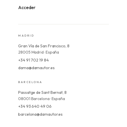
Acceder
MADRID
Gran Vía de San Francisco, 8
28005 Madrid · España
+34 91 702 19 84
dama@damautor.es
BARCELONA
Passatge de Sant Bernat, 8
08001 Barcelona · España
+34 93 640 49 06
barcelona@damautor.es