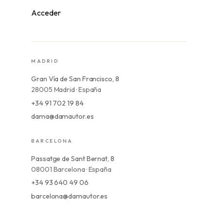
Acceder
MADRID
Gran Vía de San Francisco, 8
28005 Madrid · España
+34 91 702 19 84
dama@damautor.es
BARCELONA
Passatge de Sant Bernat, 8
08001 Barcelona · España
+34 93 640 49 06
barcelona@damautor.es