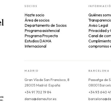
SOCIOS
INFORMACI
Hazte socio
Quiénes som
l
Área de socios
Transparenci
Departamento de Socios
Aviso Legal
Programa asistencial
Privacidad y
Programa Proyecta
Canal de com
Estudios DAMA
Cumplimiento 
Internacional
compromiso é
MADRID
BARCELONA
Gran Vía de San Francisco, 8
Passatge de S
28005 Madrid · España
08001 Barcelo
+34 91 702 19 84
+34 93 640 4
dama@damautor.es
barcelona@da