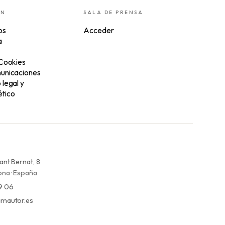
ÓN
SALA DE PRENSA
os
Acceder
a
 Cookies
unicaciones
legal y
tico
ant Bernat, 8
na · España
9 06
mautor.es