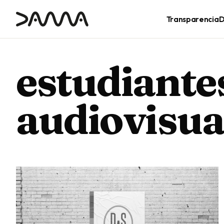
contenido
Transparencia
D
estudiante
audiovisua