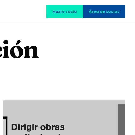
Hazte socio
Área de socios
ción