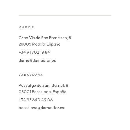
MADRID
Gran Vía de San Francisco, 8
28005 Madrid · España
+34 91 702 19 84
dama@damautor.es
BARCELONA
Passatge de Sant Bernat, 8
08001 Barcelona · España
+34 93 640 49 06
barcelona@damautor.es