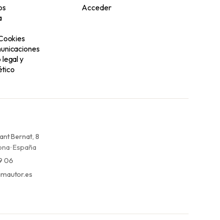
os
Acceder
a
 Cookies
unicaciones
legal y
tico
ant Bernat, 8
na · España
9 06
mautor.es