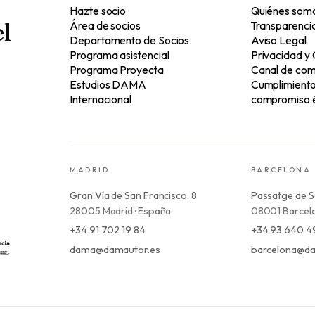
Hazte socio
Quiénes som
l
Área de socios
Transparenci
Departamento de Socios
Aviso Legal
Programa asistencial
Privacidad y
Programa Proyecta
Canal de com
Estudios DAMA
Cumplimiento 
Internacional
compromiso é
MADRID
BARCELONA
Gran Vía de San Francisco, 8
Passatge de S
28005 Madrid · España
08001 Barcelo
+34 91 702 19 84
+34 93 640 4
dama@damautor.es
barcelona@da