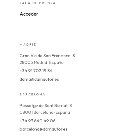
SALA DE PRENSA
Acceder
MADRID
Gran Vía de San Francisco, 8
28005 Madrid · España
+34 91 702 19 84
dama@damautor.es
BARCELONA
Passatge de Sant Bernat, 8
08001 Barcelona · España
+34 93 640 49 06
barcelona@damautor.es