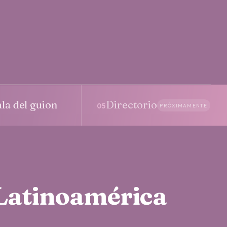
ala del guion
Directorio
05
PRÓXIMAMENTE
 Latinoamérica