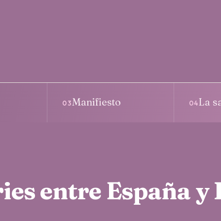
Manifiesto
La s
03
04
ries entre España y