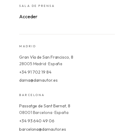
SALA DE PRENSA
Acceder
MADRID
Gran Vía de San Francisco, 8
28005 Madrid · España
+34 91 702 19 84
dama@damautor.es
BARCELONA
Passatge de Sant Bernat, 8
08001 Barcelona · España
+34 93 640 49 06
barcelona@damautor.es