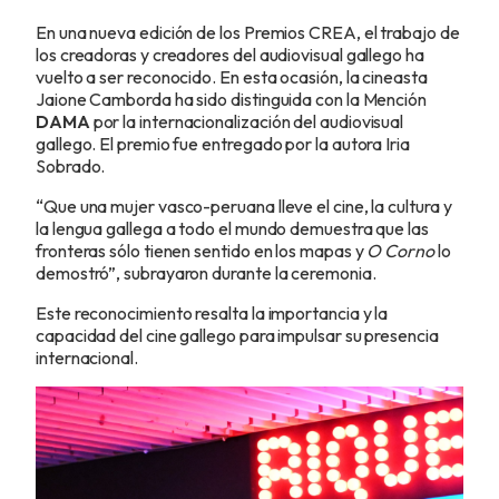
En una nueva edición de los Premios CREA, el trabajo de
los creadoras y creadores del audiovisual gallego ha
vuelto a ser reconocido. En esta ocasión, la cineasta
Jaione Camborda ha sido distinguida con la Mención
DAMA
por la internacionalización del audiovisual
gallego. El premio fue entregado por la autora Iria
Sobrado.
“Que una mujer vasco-peruana lleve el cine, la cultura y
la lengua gallega a todo el mundo demuestra que las
fronteras sólo tienen sentido en los mapas y
O Corno
lo
demostró”, subrayaron durante la ceremonia.
Este reconocimiento resalta la importancia y la
capacidad del cine gallego para impulsar su presencia
internacional.