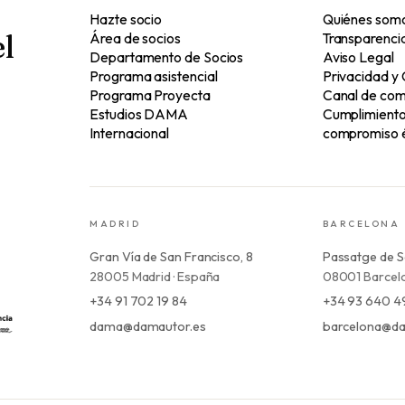
Hazte socio
Quiénes som
l
Área de socios
Transparenci
Departamento de Socios
Aviso Legal
Programa asistencial
Privacidad y
Programa Proyecta
Canal de com
Estudios DAMA
Cumplimiento 
Internacional
compromiso é
MADRID
BARCELONA
Gran Vía de San Francisco, 8
Passatge de S
28005 Madrid · España
08001 Barcelo
+34 91 702 19 84
+34 93 640 4
dama@damautor.es
barcelona@da