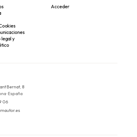
os
Acceder
a
 Cookies
unicaciones
legal y
tico
ant Bernat, 8
na · España
9 06
mautor.es