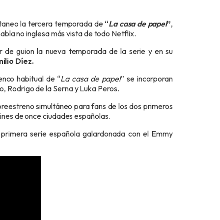
multaneo la tercera temporada de
“
La casa de papel
”
,
habla no inglesa más vista de todo Netflix.
r de guion la nueva temporada de la serie y en su
ilio Díez.
enco habitual de “
La casa de papel
” se incorporan
, Rodrigo de la Serna y Luka Peros.
 preestreno simultáneo para fans de los dos primeros
cines de once ciudades españolas.
 la primera serie española galardonada con el Emmy