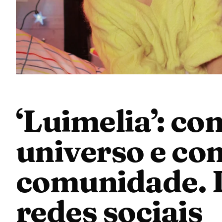
‘Luimelia’: co
universo e co
comunidade. D
redes sociais