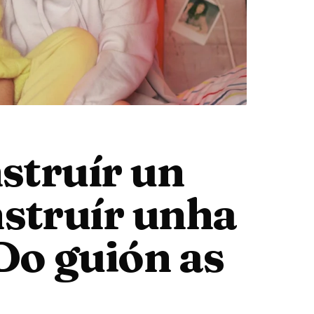
nstruír un
nstruír unha
o guión as