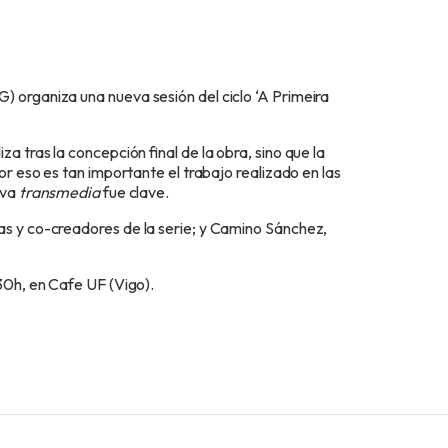
) organiza una nueva sesión del ciclo ‘A Primeira
za tras la concepción final de la obra, sino que la
Por eso es tan importante el trabajo realizado en las
iva
transmedia
fue clave.
as y co-creadores de la serie; y Camino Sánchez,
30h, en Cafe UF (Vigo).