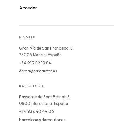
Acceder
MADRID
Gran Vía de San Francisco, 8
28005 Madrid · España
+34 91 702 19 84
dama@damautor.es
BARCELONA
Passatge de Sant Bernat, 8
08001 Barcelona · España
+34 93 640 49 06
barcelona@damautor.es