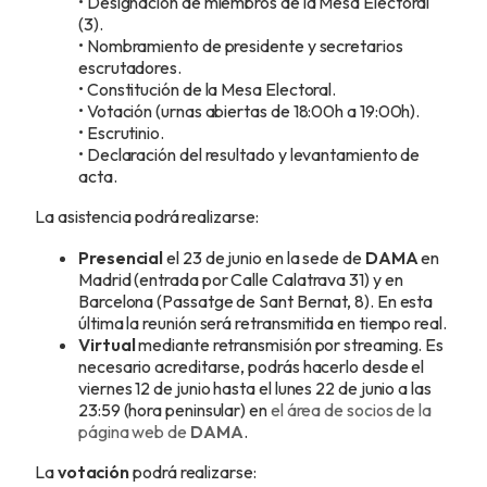
• Designación de miembros de la Mesa Electoral
(3).
• Nombramiento de presidente y secretarios
escrutadores.
• Constitución de la Mesa Electoral.
• Votación (urnas abiertas de 18:00h a 19:00h).
• Escrutinio.
• Declaración del resultado y levantamiento de
acta.
La asistencia podrá realizarse:
Presencial
el 23 de junio en la sede de
DAMA
en
Madrid (entrada por Calle Calatrava 31) y en
Barcelona (Passatge de Sant Bernat, 8). En esta
última la reunión será retransmitida en tiempo real.
Virtual
mediante retransmisión por streaming. Es
necesario acreditarse, podrás hacerlo desde el
viernes 12 de junio hasta el lunes 22 de junio a las
23:59 (hora peninsular) en
el área de socios de la
página web de
DAMA
.
La
votación
podrá realizarse: