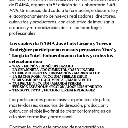
de
DAMA
, organiza la 5ª edición de su laboratorio
LAB-
PNR
. Un espacio dedicado a la formación, el desarrollo y
el acompañamiento de nuevos realizadores, directores,
guionistas y productores, con el objetivo de impulsar la
creación y materialización de sus cortometrajes
profesionales.
Los socios de DAMA José Luis Lázaro y Teresa
Rodríguez participarán con sus proyectos ‘Gas’ y
‘Tengo tu foto’. Enhorabuena a todas y todos los
seleccionados:
– ‘GAS’ / FICCIÓN / JOSÉ LUIS LAZARO
– ‘LA GERJONETA’ / DOCUMENTAL / RAFA LINARES
– ‘CUERPOS CELESTES’ / ANIMACIÓN / MARINA ALEDO
– ‘LA BACHA POSH’ / FICCIÓN / SHEILA BERRIO
– ‘DI MI NOMBRE’ / DOCUMENTAL / MARIA HAFID
– ‘CULPABLE’ / FICCIÓN / AMANDA FERRER
– ‘VERSIÓN ESPAÑOLA’ /FICCIÓN / JOSE LUIS APARICIO
– ‘TENGO TU FOTO’ / FICCIÓN/TERESA RODRIGUEZ
Los participantes podrán asistir a prácticas de pitch,
masterclasses, asesorías de dirección, producción y
guion, con el objetivo final de crear cortometrajes de
alto nivel formativo y profesional.
Finalmente, todo este proceso de preparación se