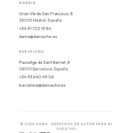
MADRID
Gran Vía de San Francisco, 8
28005 Madrid · España
+34 91 702 19 84
dama@damautor.es
BARCELONA
Passatge de Sant Bernat, 8
08001 Barcelona · España
+34 93 640 49 06
barcelona@damautor.es
© 2026 DAMA · DERECHOS DE AUTOR PARA EL
SIGLO XXI